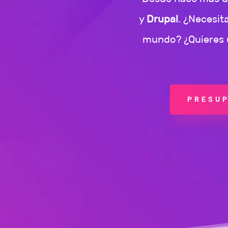
y
Drupal
. ¿Necesit
mundo? ¿Quieres u
PRESUP