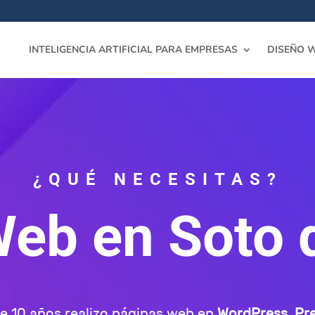
INTELIGENCIA ARTIFICIAL PARA EMPRESAS
DISEÑO 
¿QUÉ NECESITAS?
eb en Soto 
 10 años realizo páginas web en
WordPress
,
Pr