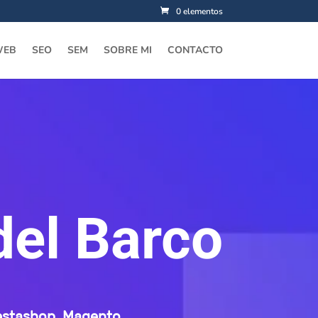
0 elementos
WEB
SEO
SEM
SOBRE MI
CONTACTO
del Barco
estashop
,
Magento