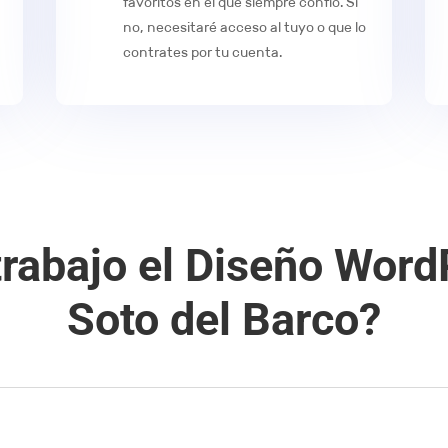
favoritos en el que siempre confío. Si
no, necesitaré acceso al tuyo o que lo
contrates por tu cuenta.
rabajo el Diseño Word
Soto del Barco?