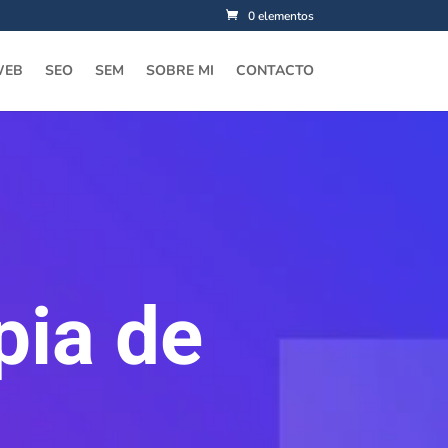
0 elementos
WEB
SEO
SEM
SOBRE MI
CONTACTO
pia de