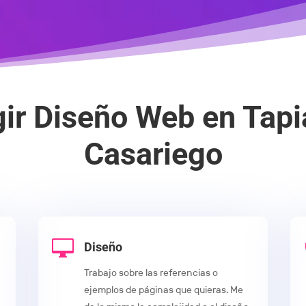
gir Diseño Web en Tapi
Casariego

Diseño
Trabajo sobre las referencias o
ejemplos de páginas que quieras. Me