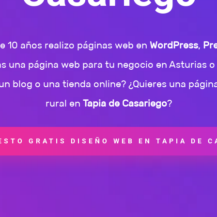
 10 años realizo páginas web en
WordPress
,
Pr
as una página web para tu negocio en Asturias o 
n blog o una tienda online? ¿Quieres una págin
rural en
Tapia de Casariego
?
STO GRATIS DISEÑO WEB EN TAPIA DE 