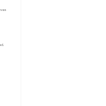
evas
ad.