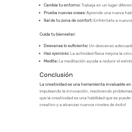
Cambia tu entorno:
Trabaja en un lugar difere
Prueba nuevas cosas:
Aprende una nueva habi
Sal de tu zona de confort:
Enfréntate a nuevos
Cuida tu bienestar:
Descansa lo suficiente:
Un descanso adecuado e
Haz ejercicio:
La actividad física mejora la cir
Medita:
La meditación ayuda a reducir el estré
Conclusión
La creatividad es una herramienta invaluable en 
impulsando la innovación, resolviendo problema
que la creatividad es una habilidad que se puede 
creativo y a alcanzar nuevos niveles de éxito!