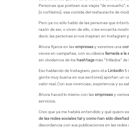
Personas que postean sus viajes “de ensueño”, s
(o cortísimo), esa comida del restaurante de moda
Pero ya no sólo hablo de las personas que inten
razón de ser, o viven de ello, o les encanta most
decir, las personas si nos inspiran en Instagram 
Ahora fijaros en las
empresas
y veremos una
co
veces en campañas, con su clásica
llamada a la
sin olvidarnos de los
hashtags
más “trillados” de l
Eso hablando de Instagram, pero id a
LinkedIn
5 
gente muy buena en sus sectores) aportan un va
valor real. Con sus vivencias, experiencia y su sa
Ahora haced lo mismo con las
empresas
y vemos 
servicios.
Creo que ya me habéis entendido y qué quiero e
de las redes sociales tal y como han sido diseña
discordancia con sus publicaciones en las redes 