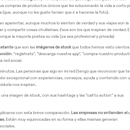
us compras de productos únicos que les solucionarán la vida a corto p
 (que, aunque no les guste tenían que ir a hacerse la foto).
tan aparentar, aunque muchos lo sienten de verdad y sus viajes son la
rar y compartir cosas chulísimas. Esos son los que inspiran de verdad. 
porque la mayoría postea su vida (ya sea profesional y privada)
nstante
que son las
imágenes de stock
que todos hemos visto cientos
 acción
: “regístrate”, “descarga nuestra app”, “compra nuestro product
a red social.
minutos. Las personas que sigo en mi red (tengo que reconocer que t
lor excepcional con experiencias, consejos, ayuda y contenido con 
biduría nos inspiran.
una imagen de stock, con sus hashtags y las “call to action” a sus
xplicaros con esta breve comparación.
Las empresas no entienden el 
das
. Están muy equivocadas en su forma y ellas mismas generan
sociales.